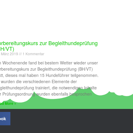
rbereitungskurs zur Begleithundeprüfung
BH/VT)
. März 2019
1 Kommentar
 Wochenende fand bei bestem Wetter wieder unser
rbereitungskurs zur Begleithundeprüfung (BH/VT)
att, dieses mal haben 15 Hundeführer teilgenommen.
 wurden die verschiedenen Elemente der
gleithundeprüfung trainiert, die notwendigen Inhalte
r Prüfungsordnung wurden ebenfalls besprochen
ad More »
ook