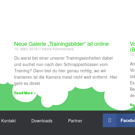
Neue Galerie „Trainingsbilder“ ist online
Vo
(
10. März 2019
Keine Kommentare
10
Du warst bei einer unserer Trainingseinheiten dabei
Am
und suchst nun nach den Schnappschüssen vom
Vo
Training? Dann bist du hier genau richtig, wo wir
st
trainieren ist die Kamera meist nicht weit entfernt. Hier
Es
geht es direkt
Be
Read More »
de
Re
Faceb
Kontakt
Downloads
Partner