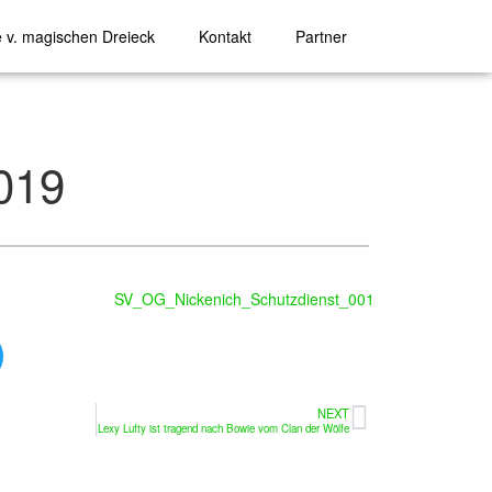
e v. magischen Dreieck
Kontakt
Partner
019
NEXT
Lexy Lufty ist tragend nach Bowie vom Clan der Wölfe