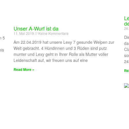
Le
de
Unser A-Wurf ist da
26
11. Mai 2019
Keine Kommentare
Di
n 5
Am 22.04.2019 hat unsere Lexy 7 gesunde Welpen zur
da
Welt gebracht. 4 Hündinnen und 3 Rüden sind putz
Cl
is
munter und Lexy geht in Ihrer Rolle als Mutter voller
so
Leidenschaft auf, wir freuen uns auf eine
24
Read More »
Re